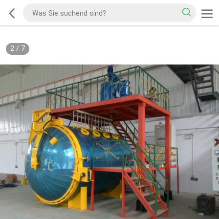
2
/
7