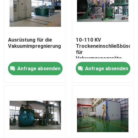
Fabrik Tour
Qualitätskontrolle
Ausrüstung für die
10-110 KV
Vakuumimpregnierung
Trockeneinschließbüsche
für
Kontakt
Vakuumgussgeräte
Anfrage absenden
Anfrage absenden
Referenzen
Transformatorwickelmaschine
Transformatoröl-Verarbeitungsausrüstung
Transformatoröfen