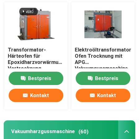
Trocknungsofen mit Transformator
Vakuumharzgussmaschine
Transformator-
Elektroöltransformator-
Injektionsvorrichtung zur Vakuummischung
Härteofen für
Ofen Trocknung mit
Epoxidharzvorwärmung
APG
Vortrocknung
Vakuumgussmaschine
Vakuumbrennöfen
Bestpreis
Bestpreis
Vakuumguss
Kontakt
Kontakt
Transformator-Wundkern
Vakuumharzgussmaschine
(60)
CRGO CRNGO