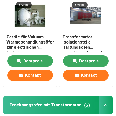
Fabrik Tour
Qualitätskontrolle
Geräte für Vakuum-
Transformator
Wärmebehandlungsöfen
Isolationsteile
zur elektrischen
Härtungsöfen
Kontakt
Isolierung
Industriehärtungsöfen
Bestpreis
Bestpreis
Referenzen
Kontakt
Kontakt
Transformatorwickelmaschine
Transformatoröl-Verarbeitungsausrüstung
Trocknungsofen mit Transformator
(5)
Transformatoröfen