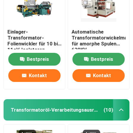
Einlager-
Automatische
Transformator-
Transformatorwickelmasc
Folienwickler für 10 bis
für amorphe Spulen
11oV-Isolatoren
630KV
Öltransformator
Bestpreis
Bestpreis
Kontakt
Kontakt
Transformatoröl-Verarbeitungsausrüstung
(10)