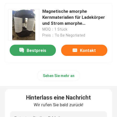
Magnetische amorphe
Kernmaterialien für Ladekörper
und Strom amorphe
nanocrystalline Kern
MOQ：1 Stück
Preis：To Be Negotiated
Bestpreis
Kontakt
Sehen Sie mehr an
Hinterlass eine Nachricht
Wir rufen Sie bald zurück!