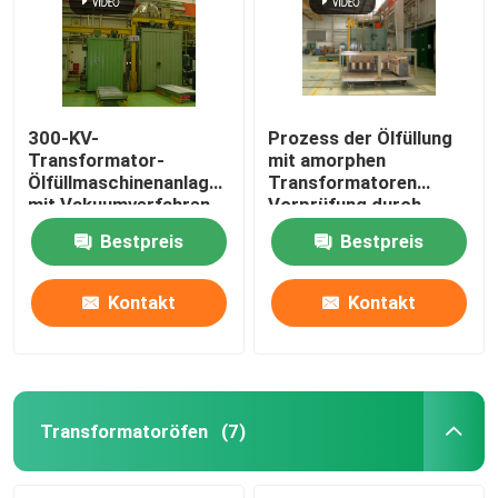
300-KV-
Prozess der Ölfüllung
Transformator-
mit amorphen
Ölfüllmaschinenanlage
Transformatoren
mit Vakuumverfahren
Vorprüfung durch
Elektrizität
Bestpreis
Bestpreis
Vakuumtrocknung
Kontakt
Kontakt
Startseite
Produkte
Transformatoröfen
(7)
Über uns