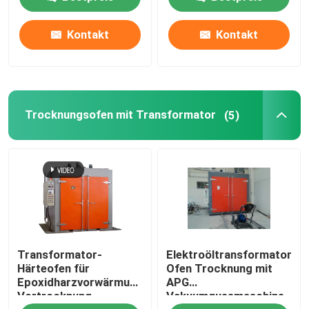
Kontakt
Kontakt
Trocknungsofen mit Transformator
(5)
Transformator-
Elektroöltransformator-
Härteofen für
Ofen Trocknung mit
Epoxidharzvorwärmung
APG
Vortrocknung
Vakuumgussmaschine