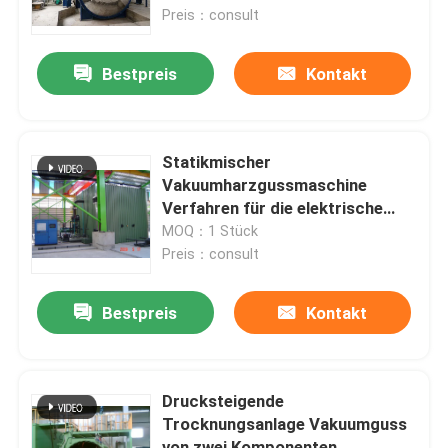
Preis：consult
Fabrik Tour
Bestpreis
Kontakt
Qualitätskontrolle
Statikmischer
Kontakt
Vakuumharzgussmaschine
Verfahren für die elektrische
Isolierung
MOQ：1 Stück
Referenzen
Preis：consult
Transformatorwickelmaschine
Bestpreis
Kontakt
Transformatoröl-Verarbeitungsausrüstung
Drucksteigende
Trocknungsanlage Vakuumguss
Transformatoröfen
von zwei Komponenten