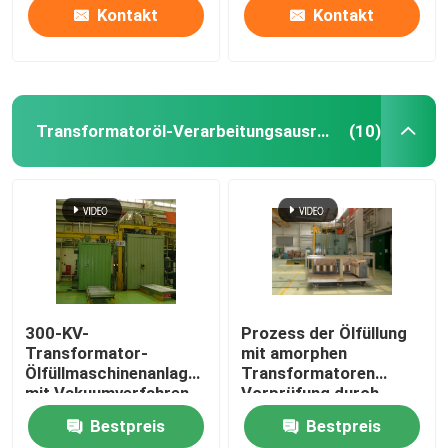
Kontakt
Kontakt
Transformatoröl-Verarbeitungsausrüstung
(10)
300-KV-
Prozess der Ölfüllung
Transformator-
mit amorphen
Ölfüllmaschinenanlage
Transformatoren
mit Vakuumverfahren
Vorprüfung durch
Elektrizität
Bestpreis
Bestpreis
Vakuumtrocknung