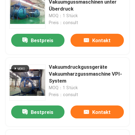
Vakuumgussmaschinen unter
Überdruck
Stapelner Kern
MOQ：1 Stück
Preis：consult
Uni-Kern
Bestpreis
Kontakt
Ringkern
Vakuumdruckgussgeräte
Formloser Kern
Vakuumharzgussmaschine VPI-
System
MOQ：1 Stück
Transformator Aluminiumfolie
Preis：consult
Transformatoren aus Kupferfolie
Bestpreis
Kontakt
Aluminiumdraht für die Wicklung eines Transformator