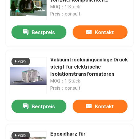
vorgemischtem Füllstoff
MOQ：1 Stück
Preis：consult
Trocknungsofen mit Transformator
Bestpreis
Kontakt
Vakuumharzgussmaschine
Injektionsvorrichtung zur Vakuummischung
Vakuumtrocknungsanlage Druck
steigt für elektrische
Isolationstransformatoren
Vakuumbrennöfen
MOQ：1 Stück
Preis：consult
Vakuumguss
Bestpreis
Kontakt
Transformator-Wundkern
Epoxidharz für
CRGO CRNGO