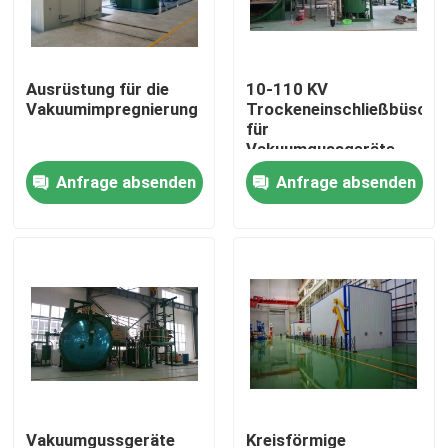
Fabrik Tour
Ausrüstung für die
10-110 KV
Vakuumimpregnierung
Trockeneinschließbüsche
Qualitätskontrolle
für
Vakuumgussgeräte
Anfrage absenden
Anfrage absenden
Kontakt
Referenzen
Transformatorwickelmaschine
Transformatoröl-Verarbeitungsausrüstung
Transformatoröfen
Vakuumgussgeräte
Kreisförmige