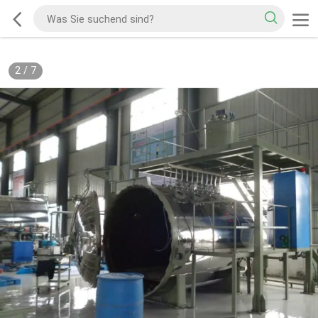
2
/
7