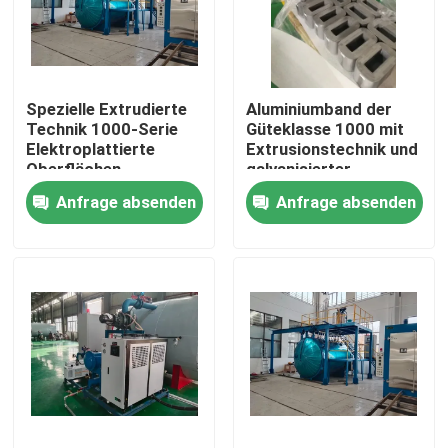
Fabrik Tour
Spezielle Extrudierte
Aluminiumband der
Qualitätskontrolle
Technik 1000-Serie
Güteklasse 1000 mit
Elektroplattierte
Extrusionstechnik und
Oberflächen-
galvanisierter
Kontakt
Aluminium-Spule für
Oberfläche für
Anfrage absenden
Anfrage absenden
Transformator-
Transformatoren
Kupferfolie
Referenzen
Transformatorwickelmaschine
Transformatoröl-Verarbeitungsausrüstung
Transformatoröfen