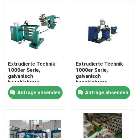
Extrudierte Technik
Extrudierte Technik
1000er Serie,
1000er Serie,
galvanisch
galvanisch
beschichtete
beschichtete
Oberfläche,
Oberfläche,
Anfrage absenden
Anfrage absenden
Transformator-
Transformator-
Startseite
Kupferfolie für hohe
Kupferfolie für hohe
Leitfähigkeit
Leitfähigkeit
Produkte
Über uns