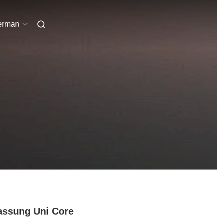
erman
ssung Uni Core