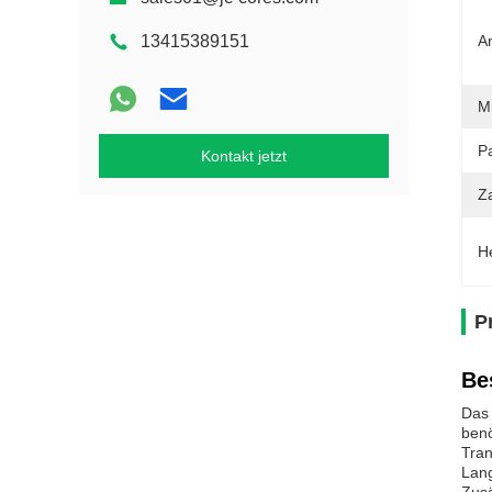
13415389151
A
M
Pa
Kontakt jetzt
Z
H
P
Be
Das 
benö
Tran
Lang