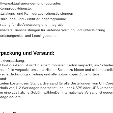
ftwareaktualisierungen und -upgrades
Kernproduktdienste:
stallations- und Konfigurationsdienstleistungen
sbildungs- und Zertifizierungsprogramme
ratung für die Anpassung und Integration
rwaltete Dienstleistungen für laufende Wartung und Unterstützung
srüstungsmiet- und Leasingoptionen
rpackung und Versand:
duktverpackung:
Uni-Core-Produkt wird in einem robusten Karton verpackt, um Schäde
lasenfolie verpackt, um zusätzlichen Schutz zu bieten und sicherzuste
 eine Bedienungsanleitung und alle notwendigen Zubehörteile.
and:
bieten kostenlosen Standardversand für alle Bestellungen von Uni Cor
rhalb von 1-2 Werktagen bearbeitet und über USPS oder UPS versand
n eine zusätzliche Gebühr wählenDer internationale Versand ist gegen 
ktage dauern.