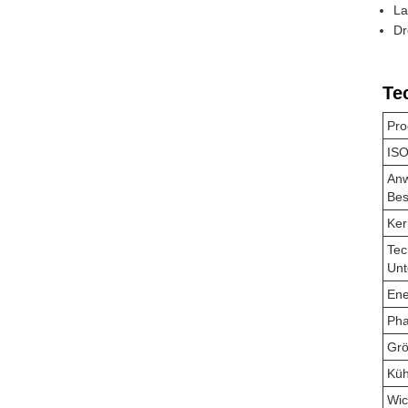
La
Dr
Te
Pro
ISO
Anw
Bes
Ker
Tec
Unt
Ene
Ph
Gr
Küh
Wic