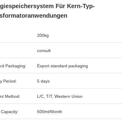
giespeichersystem Für Kern-Typ-
nsformatoranwendungen
200kg
consult
rd Packaging:
Export standard packaging
y Period:
5 days
nt Method:
L/C, T/T, Western Union
 Capacity:
500mt/Month