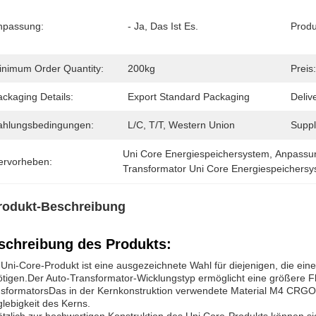
npassung:
- Ja, Das Ist Es.
Produ
inimum Order Quantity:
200kg
Preis:
ckaging Details:
Export Standard Packaging
Deliv
ahlungsbedingungen:
L/C, T/T, Western Union
Supply
Uni Core Energiespeichersystem
, 
Anpassun
ervorheben:
Transformator Uni Core Energiespeichers
rodukt-Beschreibung
schreibung des Produkts:
Uni-Core-Produkt ist eine ausgezeichnete Wahl für diejenigen, die ein
tigen.Der Auto-Transformator-Wicklungstyp ermöglicht eine größere Flex
sformatorsDas in der Kernkonstruktion verwendete Material M4 CRGO is
lebigkeit des Kerns.