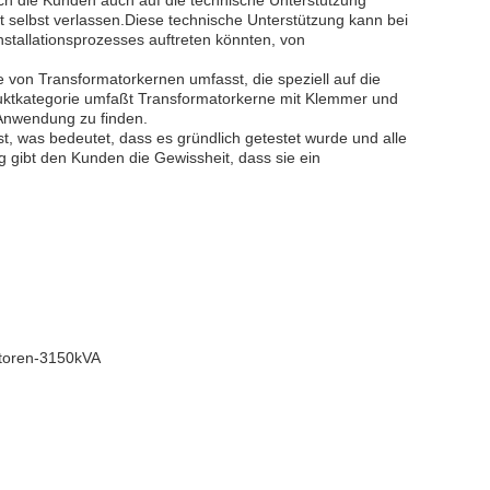
ch die Kunden auch auf die technische Unterstützung
t selbst verlassen.Diese technische Unterstützung kann bei
stallationsprozesses auftreten könnten, von
 von Transformatorkernen umfasst, die speziell auf die
duktkategorie umfaßt Transformatorkerne mit Klemmer und
 Anwendung zu finden.
ist, was bedeutet, dass es gründlich getestet wurde und alle
ng gibt den Kunden die Gewissheit, dass sie ein
atoren-3150kVA