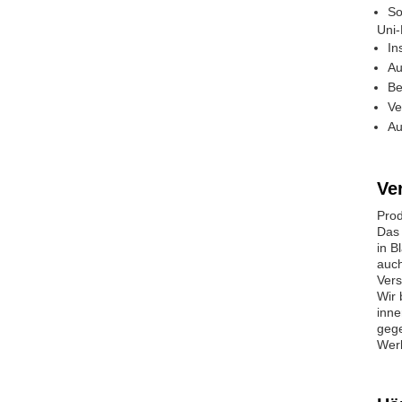
So
Uni-
In
Au
Be
Ve
Au
Ve
Pro
Das 
in B
auch
Vers
Wir 
inne
gege
Wer