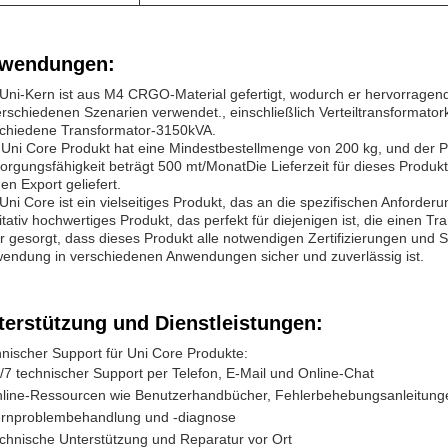
wendungen:
Uni-Kern ist aus M4 CRGO-Material gefertigt, wodurch er hervorragen
erschiedenen Szenarien verwendet., einschließlich Verteiltransformatork
chiedene Transformator-3150kVA.
Uni Core Produkt hat eine Mindestbestellmenge von 200 kg, und der Pre
orgungsfähigkeit beträgt 500 mt/MonatDie Lieferzeit für dieses Produk
den Export geliefert.
Uni Core ist ein vielseitiges Produkt, das an die spezifischen Anford
itativ hochwertiges Produkt, das perfekt für diejenigen ist, die einen
r gesorgt, dass dieses Produkt alle notwendigen Zertifizierungen und St
endung in verschiedenen Anwendungen sicher und zuverlässig ist.
terstützung und Dienstleistungen:
nischer Support für Uni Core Produkte:
/7 technischer Support per Telefon, E-Mail und Online-Chat
line-Ressourcen wie Benutzerhandbücher, Fehlerbehebungsanleitun
rnproblembehandlung und -diagnose
chnische Unterstützung und Reparatur vor Ort