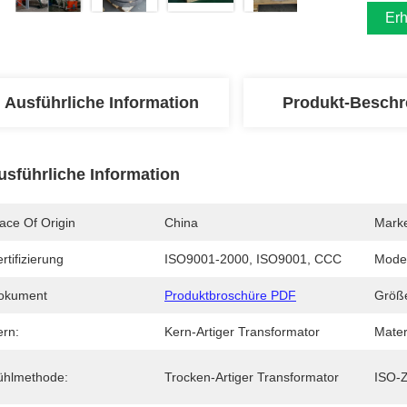
Erh
Ausführliche Information
Produkt-Beschr
usführliche Information
ace Of Origin
China
Mark
rtifizierung
ISO9001-2000, ISO9001, CCC
Mode
okument
Produktbroschüre PDF
Größ
ern:
Kern-Artiger Transformator
Mater
ühlmethode:
Trocken-Artiger Transformator
ISO-Z