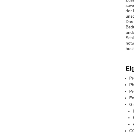
Zusä
sowo
der 
unsc
Das 
Bedü
ande
Schl
notw
hoch
Ei
Pr
Ph
Pr
En
Gr
CC