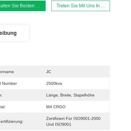
alten Sie Besten Preis
Treten Sie Mit Uns In Verbindung
eibung
enname
JC
l Number
2500kva
e:
Länge, Breite, Stapelhöhe
ial:
M4 CRGO
Zertifiziert Für ISO9001-2000 
ertifizierung:
Und ISO9001