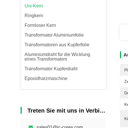
Uni-Kern
Ringkern
Formloser Kern
Transformator Aluminiumfolie
Transformatoren aus Kupferfolie
Aluminiumdraht für die Wicklung
A
eines Transformators
Transformator Kupferdraht
Pl
Epoxidharzmaschine
Ze
D
K
Treten Sie mit uns in Verbindung
K
sales01@jc-cores.com