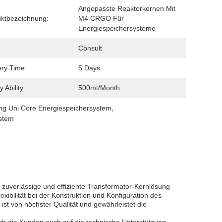
Angepasste Reaktorkernen Mit 
ktbezeichnung:
M4 CRGO Für 
Energiespeichersysteme
Consult
ery Time:
5 Days
 Ability:
500mt/Month
g Uni Core Energiespeichersystem
, 
ystem
e zuverlässige und effiziente Transformator-Kernlösung
ibilität bei der Konstruktion und Konfiguration des
t von höchster Qualität und gewährleistet die