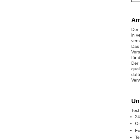
An
Der 
in v
vers
Das 
Vers
für 
Der 
qual
dafü
Verw
Un
Tech
24
On
Fe
Te