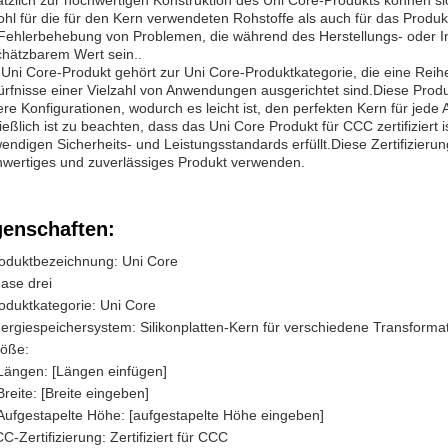
tzlich zur hochwertigen Konstruktion des Uni Core-Produkts können si
hl für die für den Kern verwendeten Rohstoffe als auch für das Produk
Fehlerbehebung von Problemen, die während des Herstellungs- oder In
hätzbarem Wert sein..
Uni Core-Produkt gehört zur Uni Core-Produktkategorie, die eine Reihe
rfnisse einer Vielzahl von Anwendungen ausgerichtet sind.Diese Pro
re Konfigurationen, wodurch es leicht ist, den perfekten Kern für jede
ießlich ist zu beachten, dass das Uni Core Produkt für CCC zertifiziert 
endigen Sicherheits- und Leistungsstandards erfüllt.Diese Zertifizieru
wertiges und zuverlässiges Produkt verwenden.
genschaften:
oduktbezeichnung: Uni Core
ase drei
oduktkategorie: Uni Core
ergiespeichersystem: Silikonplatten-Kern für verschiedene Transform
öße:
Längen: [Längen einfügen]
Breite: [Breite eingeben]
Aufgestapelte Höhe: [aufgestapelte Höhe eingeben]
C-Zertifizierung: Zertifiziert für CCC