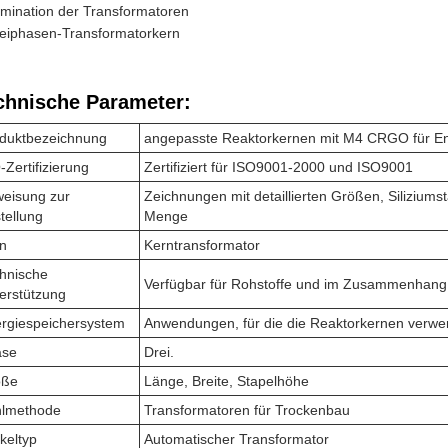
mination der Transformatoren
eiphasen-Transformatorkern
chnische Parameter:
duktbezeichnung
angepasste Reaktorkernen mit M4 CRGO für E
-Zertifizierung
Zertifiziert für ISO9001-2000 und ISO9001
eisung zur
Zeichnungen mit detaillierten Größen, Siliziums
tellung
Menge
n
Kerntransformator
hnische
Verfügbar für Rohstoffe und im Zusammenhang
erstützung
rgiespeichersystem
Anwendungen, für die die Reaktorkernen verw
ase
Drei.
öße
Länge, Breite, Stapelhöhe
lmethode
Transformatoren für Trockenbau
keltyp
Automatischer Transformator