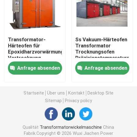
Fabrik Tour
Qualitätskontrolle
Transformator-
Ss Vakuum-Härteofen
Härteofen für
Transformator
Epoxidharzvorwärmung
Trocknungsofen
Kontakt
Vortrocknung
Präzisionstemperaturreg
Anfrage absenden
Anfrage absenden
Referenzen
Startseite
Über uns
Kontakt
Desktop Site
Transformatorwickelmaschine
Sitemap
Privacy policy
Transformatoröl-Verarbeitungsausrüstung
Qualität
Transformatorwickelmaschine
China
Transformatoröfen
Fabrik.Copyright © 2026 Wuxi Jiachen Power