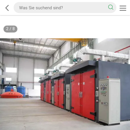
2
/
8