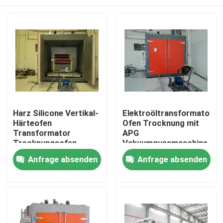
Harz Silicone Vertikal-
Elektroöltransformator-
Härteofen
Ofen Trocknung mit
Transformator
APG
Trocknungsofen
Vakuumgussmaschine
Verbesserte
Startseite
Anfrage absenden
Anfrage absenden
Isolierung
Produkte
Über uns