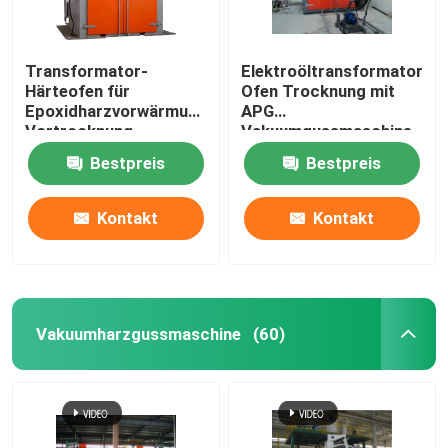
Transformator-
Elektroöltransformator-
Härteofen für
Ofen Trocknung mit
Epoxidharzvorwärmung
APG
Vortrocknung
Vakuumgussmaschine
Bestpreis
Bestpreis
Kontakt
Kontakt
Vakuumharzgussmaschine
(60)