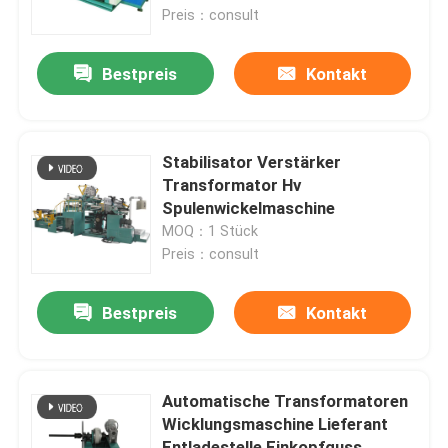
Preis：consult
Fabrik Tour
Bestpreis
Kontakt
Qualitätskontrolle
Stabilisator Verstärker
Kontakt
Transformator Hv
Spulenwickelmaschine
MOQ：1 Stück
Referenzen
Preis：consult
Transformatorwickelmaschine
Bestpreis
Kontakt
Transformatoröl-Verarbeitungsausrüstung
Automatische Transformatoren
Wicklungsmaschine Lieferant
Transformatoröfen
Entladestelle Einkopfguss