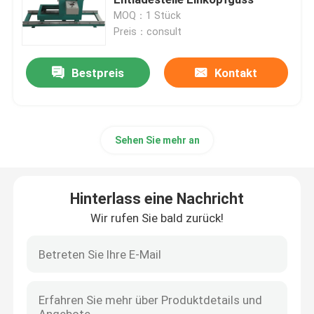
MOQ：1 Stück
Preis：consult
Trocknungsofen mit Transformator
Bestpreis
Kontakt
Vakuumharzgussmaschine
Injektionsvorrichtung zur Vakuummischung
Sehen Sie mehr an
Vakuumbrennöfen
Hinterlass eine Nachricht
Vakuumguss
Wir rufen Sie bald zurück!
Transformator-Wundkern
CRGO CRNGO