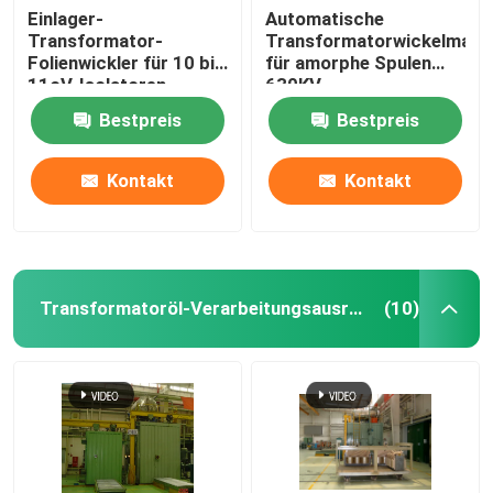
Einlager-
Automatische
Transformator-
Transformatorwickelmasc
Transformator Kupferdraht
Folienwickler für 10 bis
für amorphe Spulen
11oV-Isolatoren
630KV
Öltransformator
Epoxidharzmaschine
Bestpreis
Bestpreis
Kontakt
Kontakt
Transformatoröl-Verarbeitungsausrüstung
(10)