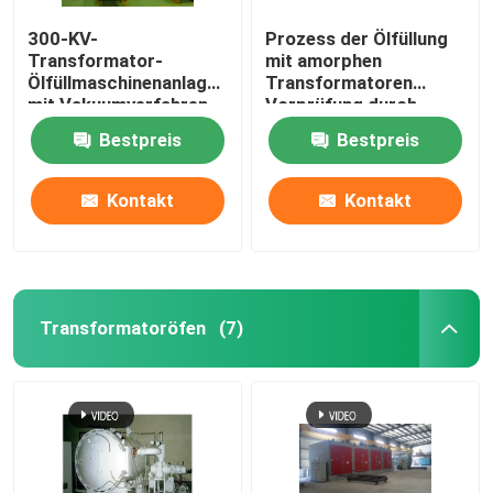
300-KV-
Prozess der Ölfüllung
Transformator-
mit amorphen
Ölfüllmaschinenanlage
Transformatoren
mit Vakuumverfahren
Vorprüfung durch
Elektrizität
Bestpreis
Bestpreis
Vakuumtrocknung
Kontakt
Kontakt
Transformatoröfen
(7)