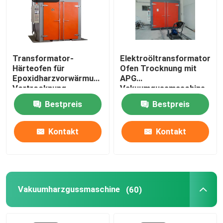
Trocknungsofen mit Transformator
Vakuumharzgussmaschine
Transformator-
Elektroöltransformator-
Härteofen für
Ofen Trocknung mit
Epoxidharzvorwärmung
APG
Vortrocknung
Vakuumgussmaschine
Injektionsvorrichtung zur Vakuummischung
Bestpreis
Bestpreis
Vakuumbrennöfen
Kontakt
Kontakt
Vakuumguss
Transformator-Wundkern
Vakuumharzgussmaschine
(60)
CRGO CRNGO