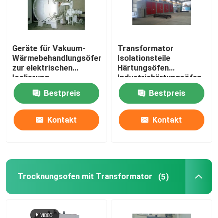
Fabrik Tour
Geräte für Vakuum-
Transformator
Wärmebehandlungsöfen
Isolationsteile
Qualitätskontrolle
zur elektrischen
Härtungsöfen
Isolierung
Industriehärtungsöfen
Kontakt
Bestpreis
Bestpreis
Kontakt
Kontakt
Referenzen
Transformatorwickelmaschine
Trocknungsofen mit Transformator
(5)
Transformatoröl-Verarbeitungsausrüstung
Transformatoröfen