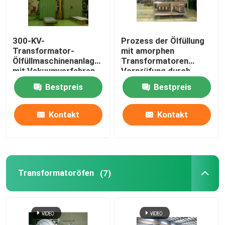
300-KV-
Prozess der Ölfüllung
Transformator-
mit amorphen
Ölfüllmaschinenanlage
Transformatoren
mit Vakuumverfahren
Vorprüfung durch
Elektrizität
Bestpreis
Bestpreis
Vakuumtrocknung
Kontakt
Kontakt
Startseite
Transformatoröfen
(7)
Produkte
Über uns