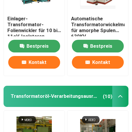
Einlager-
Automatische
Transformator-
Transformatorwickelmasc
Folienwickler für 10 bis
für amorphe Spulen
11oV-Isolatoren
630KV
Öltransformator
Bestpreis
Bestpreis
Kontakt
Kontakt
Transformatoröl-Verarbeitungsausrüstung
(10)